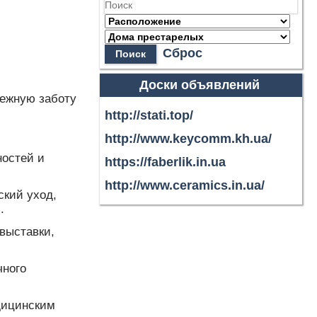
Сброс
Поиск
Доски объявлений
дежную заботу
http://stati.top/
http://www.keycomm.kh.ua/
ностей и
https://faberlik.in.ua
http://www.ceramics.in.ua/
кий уход,
.
выставки,
чного
дицинским